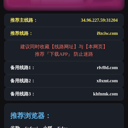
推荐主线路：
34.96.227.59:31204
推荐线路：
i9zciw.com
建议同时收藏【线路网址】与【本网页】
推荐『下载APP』 防止迷路
备用线路1：
rlvf0d.com
备用线路2：
x8xmt.com
备用线路3：
khfnmk.com
推荐浏览器：